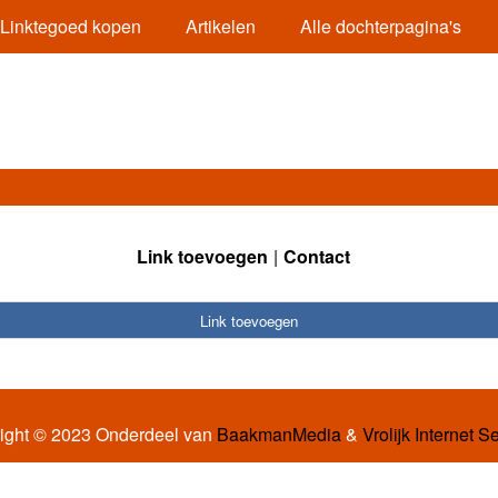
Linktegoed kopen
Artikelen
Alle dochterpagina's
Link toevoegen
Contact
Link toevoegen
ight © 2023 Onderdeel van
BaakmanMedia
&
Vrolijk Internet S